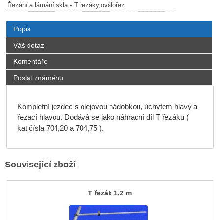
-
Řezání a lámání skla
T řezáky,oválořez
Popis
Váš dotaz
Komentáře
Poslat známénu
Kompletní jezdec s olejovou nádobkou, úchytem hlavy a
řezací hlavou. Dodává se jako náhradní díl T řezáku (
kat.čísla 704,20 a 704,75 ).
Související zboží
T řezák 1,2 m