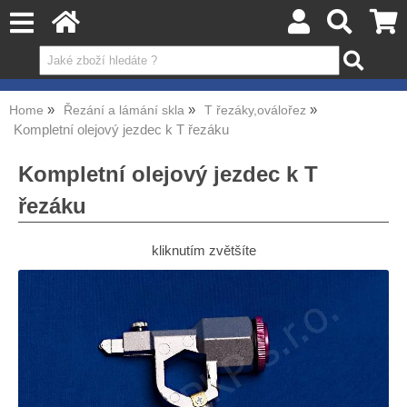
Home
Řezání a lámání skla
T řezáky,oválořez
Kompletní olejový jezdec k T řezáku
Kompletní olejový jezdec k T
řezáku
kliknutím zvětšíte