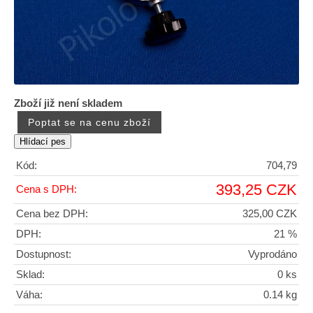
Zboží již není skladem
Kód:
704,79
393,25 CZK
Cena s DPH:
Cena bez DPH:
325,00 CZK
DPH:
21 %
Dostupnost:
Vyprodáno
Sklad:
0 ks
Váha:
0.14 kg