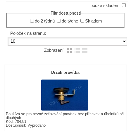
pouze skladem
Filtr dostupnosti
do 2 týdnů
do týdne
Skladem
Položek na stranu:
Zobrazení:
Držák pravítka
Používá se pro pevné zafixování pravítek bez přísavek a úhelníků při
dlouhých ...
Kód: 704,81
Dostupnost:
Vyprodáno