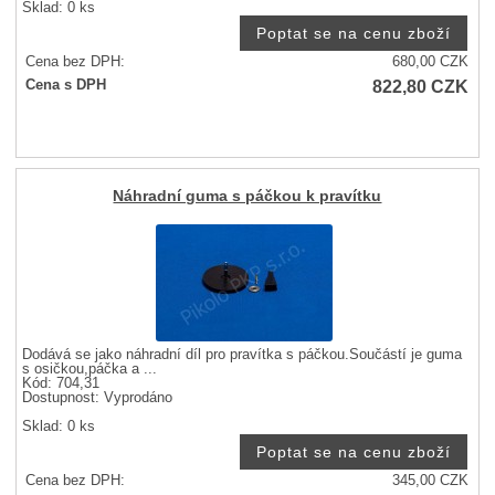
Sklad: 0 ks
Cena bez DPH:
680,00
CZK
822,80
CZK
Cena s DPH
Náhradní guma s páčkou k pravítku
Dodává se jako náhradní díl pro pravítka s páčkou.Součástí je guma
s osičkou,páčka a ...
Kód: 704,31
Dostupnost:
Vyprodáno
Sklad: 0 ks
Cena bez DPH:
345,00
CZK