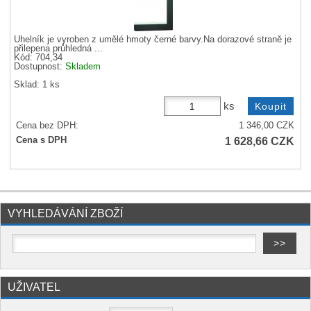
Úhelník je vyroben z umělé hmoty černé barvy.Na dorazové straně je
přilepena průhledná ...
Kód: 704,34
Dostupnost:
Skladem
Sklad: 1 ks
ks
Cena bez DPH:
1 346,00
CZK
1 628,66
CZK
Cena s DPH
VYHLEDÁVÁNÍ ZBOŽÍ
UŽIVATEL