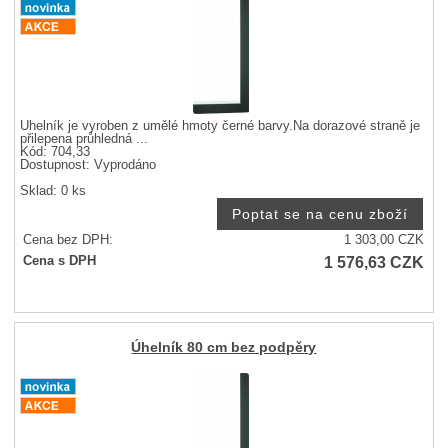
Úhelník je vyroben z umělé hmoty černé barvy.Na dorazové straně je
přilepena průhledná ...
Kód: 704,33
Dostupnost:
Vyprodáno
Sklad: 0 ks
Cena bez DPH:
1 303,00
CZK
1 576,63
CZK
Cena s DPH
Úhelník 80 cm bez podpěry