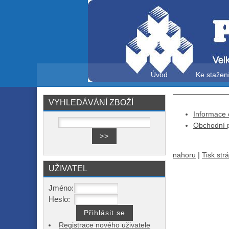
Úvod
Ke stažen
VYHLEDÁVÁNÍ ZBOŽÍ
Informace 
Obchodní 
|
nahoru
Tisk str
UŽIVATEL
Jméno:
Heslo:
Registrace nového uživatele