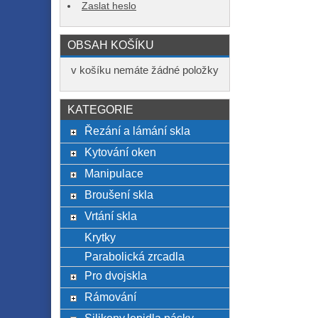
Zaslat heslo
OBSAH KOŠÍKU
v košíku nemáte žádné položky
KATEGORIE
Řezání a lámání skla
Kytování oken
Manipulace
Broušení skla
Vrtání skla
Krytky
Parabolická zrcadla
Pro dvojskla
Rámování