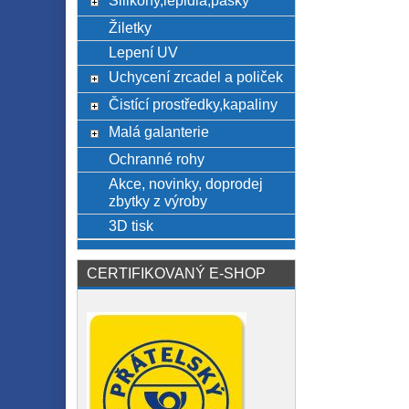
Silikony,lepidla,pásky
Žiletky
Lepení UV
Uchycení zrcadel a poliček
Čistící prostředky,kapaliny
Malá galanterie
Ochranné rohy
Akce, novinky, doprodej
zbytky z výroby
3D tisk
CERTIFIKOVANÝ E-SHOP