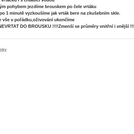
ým pohybem jezdíme brouskem po čele vrtáku
po 1 minutě vyzkoušíme jak vrták bere na zkušebním skle.
 vše v pořádku,oživování ukončíme
VRTAT DO BROUSKU !!!!Zmenší se průměry vnitřní i vnější !!!!
ánky