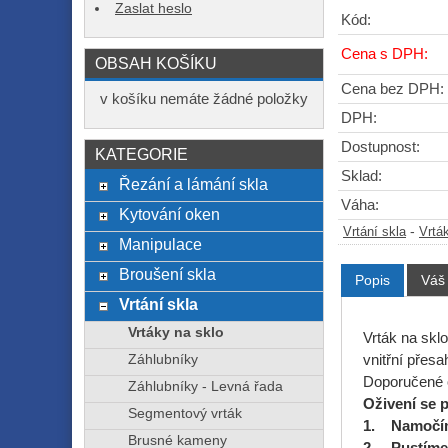
Zaslat heslo
Kód:
Cena s DPH:
OBSAH KOŠÍKU
Cena bez DPH:
v košíku nemáte žádné položky
DPH:
Dostupnost:
KATEGORIE
Sklad:
Řezání a lámání skla
Váha:
Kytování oken
-
Vrtání skla
Vrtá
Manipulace
Broušení skla
Popis
Váš
Vrtání skla
Vrtáky na sklo
Vrták na skl
vnitřní přes
Záhlubníky
Doporučené o
Záhlubníky - Levná řada
Oživení se p
Segmentový vrták
1. Namočím
Brusné kameny
2. Pustíme 