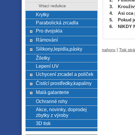
Vrtací redukce
3. Krouživ
4. Asi cca 
Krytky
5. Pokud je
Parabolická zrcadla
6. NIKDY NE
Pro dvojskla
Rámování
Silikony,lepidla,pásky
|
nahoru
Tisk str
Žiletky
Lepení UV
Uchycení zrcadel a poliček
Čistící prostředky,kapaliny
Malá galanterie
Ochranné rohy
Akce, novinky, doprodej
zbytky z výroby
3D tisk