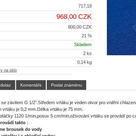
717,18
968,00 CZK
800,00 CZK
21 %
Skladem
2 ks
0.14 kg
ky na sklo
 dotaz
Komentáře
Poslat známénu
o se závitem G 1/2".Středem vrtáku je veden otvor pro vnitřní chlaze
ah vrtáku je 0,2 mm.Délka vrtáku je 75 mm.
táčky 1120 1/min,posuv 5 cm/min,oživování vrtáku se provádí po c
rovádí takto :
e brousek do vody
vrtačku i s chladící vodou