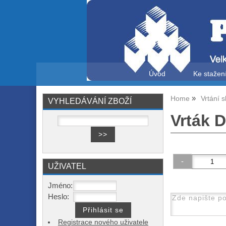
Úvod
Ke stažen
Home
Vrtání s
VYHLEDÁVÁNÍ ZBOŽÍ
Vrták 
UŽIVATEL
Jméno:
Heslo:
Registrace nového uživatele