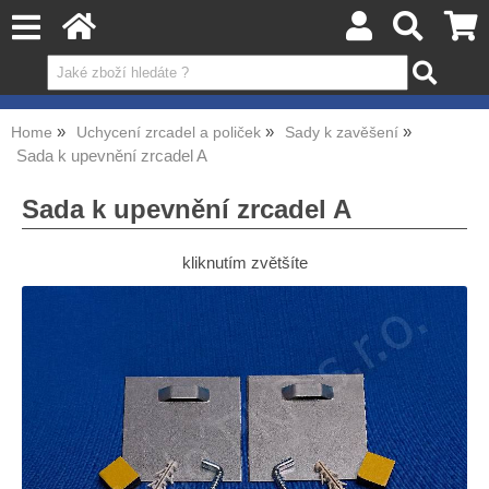
Home
Uchycení zrcadel a poliček
Sady k zavěšení
Sada k upevnění zrcadel A
Sada k upevnění zrcadel A
kliknutím zvětšíte