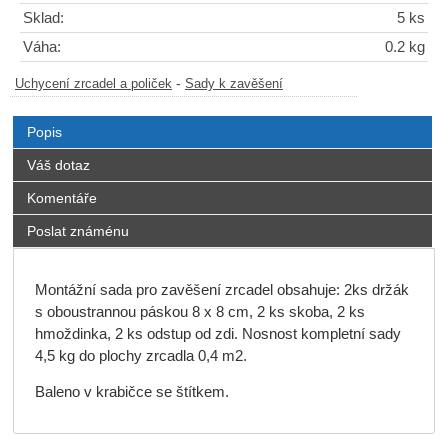
Sklad:
5 ks
Váha:
0.2 kg
-
Uchycení zrcadel a poliček
Sady k zavěšení
Popis
Váš dotaz
Komentáře
Poslat známénu
Montážní sada pro zavěšení zrcadel obsahuje: 2ks držák
s oboustrannou páskou 8 x 8 cm, 2 ks skoba, 2 ks
hmoždinka, 2 ks odstup od zdi. Nosnost kompletní sady
4,5 kg do plochy zrcadla 0,4 m2.
Baleno v krabičce se štítkem.