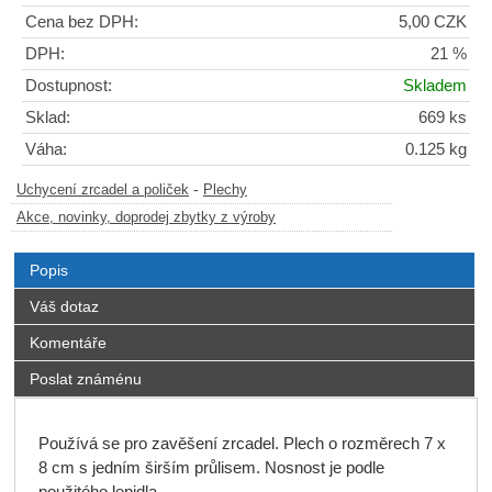
Cena bez DPH:
5,00 CZK
DPH:
21 %
Dostupnost:
Skladem
Sklad:
669 ks
Váha:
0.125 kg
-
Uchycení zrcadel a poliček
Plechy
Akce, novinky, doprodej zbytky z výroby
Popis
Váš dotaz
Komentáře
Poslat známénu
Používá se pro zavěšení zrcadel. Plech o rozměrech 7 x
8 cm s jedním širším průlisem. Nosnost je podle