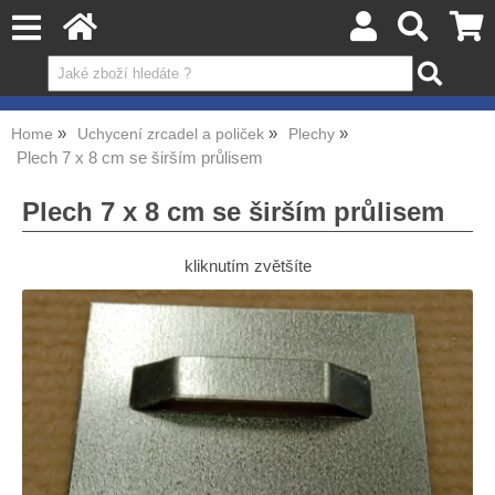
Home
Uchycení zrcadel a poliček
Plechy
Plech 7 x 8 cm se širším průlisem
Plech 7 x 8 cm se širším průlisem
kliknutím zvětšíte