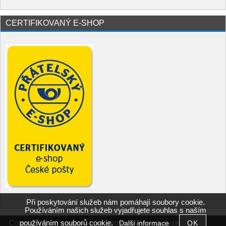
CERTIFIKOVANÝ E-SHOP
Při poskytování služeb nám pomáhají soubory cookie.
Používáním našich služeb vyjadřujete souhlas s naším
používáním souborů cookie.
Copyright ©
,
provozováno na systému
Další informace
obchod.pikolo.cz