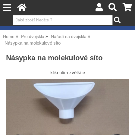
Home
Pro dvojskla
Nářadí na dvojskla
Násypka na molekulové síto
Násypka na molekulové síto
kliknutím zvětšíte