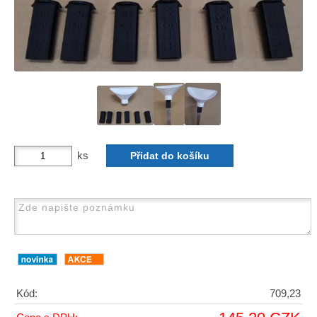
ks
Kód:
709,23