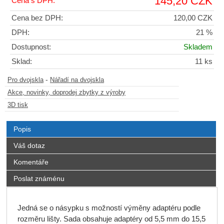
145,20 CZK
Cena s DPH:
Cena bez DPH:
120,00 CZK
DPH:
21 %
Dostupnost:
Skladem
Sklad:
11 ks
-
Pro dvojskla
Nářadí na dvojskla
Akce, novinky, doprodej zbytky z výroby
3D tisk
Popis
Váš dotaz
Komentáře
Poslat známénu
Jedná se o násypku s možností výměny adaptéru podle
rozměru lišty. Sada obsahuje adaptéry od 5,5 mm do 15,5