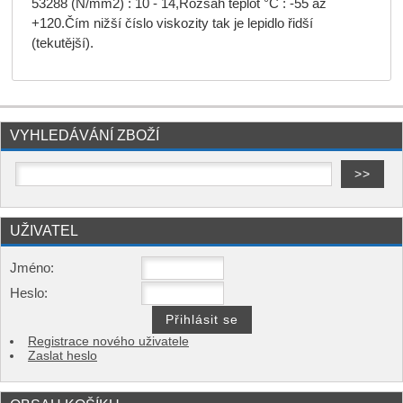
53288 (N/mm2) : 10 - 14,Rozsah teplot °C : -55 až
+120.Čím nižší číslo viskozity tak je lepidlo řidší
(tekutější).
VYHLEDÁVÁNÍ ZBOŽÍ
UŽIVATEL
Jméno:
Heslo:
Registrace nového uživatele
Zaslat heslo