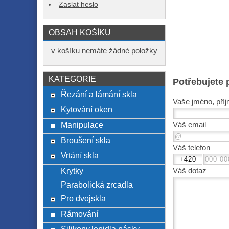
Zaslat heslo
OBSAH KOŠÍKU
v košíku nemáte žádné položky
KATEGORIE
Potřebujete 
Řezání a lámání skla
Vaše jméno, příj
Kytování oken
Manipulace
Váš email
Broušení skla
Váš telefon
Vrtání skla
Krytky
Váš dotaz
Parabolická zrcadla
Pro dvojskla
Rámování