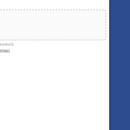
 souborů)
ormací