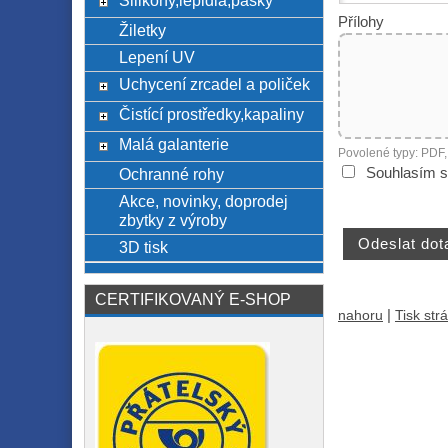
Silikony,lepidla,pásky
Přílohy
Žiletky
Lepení UV
Uchycení zrcadel a poliček
Čistící prostředky,kapaliny
Malá galanterie
Povolené typy: PDF
Souhlasím s
Ochranné rohy
Akce, novinky, doprodej
zbytky z výroby
3D tisk
CERTIFIKOVANÝ E-SHOP
|
nahoru
Tisk str