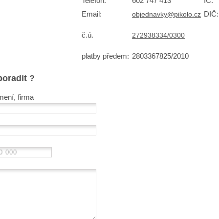
Telefon:
602 747 413
IČ:
Email:
DIČ:
objednavky@pikolo.cz
č.ú.
272938334/0300
platby předem:
2803367825/2010
poradit ?
mení, firma