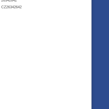
26342642
CZ26342642