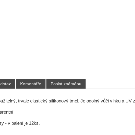
 dotaz
Komentáře
Poslat známénu
žitelný, trvale elastický silikonový tmel. Je odolný vůči vlhku a UV z
arentní
y - v balení je 12ks.