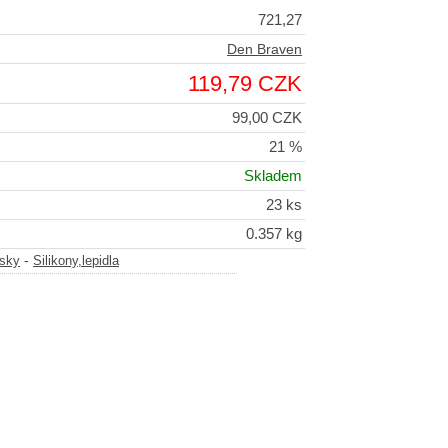
721,27
Den Braven
119,79 CZK
99,00 CZK
21 %
Skladem
23 ks
0.357 kg
-
ásky
Silikony,lepidla