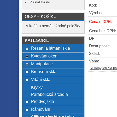
Zaslat heslo
Kód:
Výrobce:
OBSAH KOŠÍKU
Cena s DPH:
v košíku nemáte žádné položky
Cena bez DPH:
DPH:
KATEGORIE
Dostupnost:
Řezání a lámání skla
Sklad:
Kytování oken
Váha:
Manipulace
Silikony,lepidla,p
Broušení skla
Vrtání skla
Krytky
Parabolická zrcadla
Pro dvojskla
Rámování