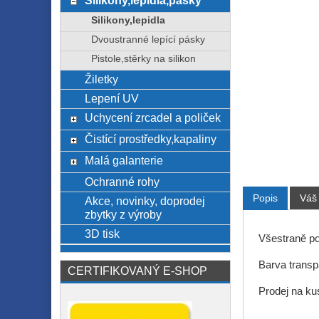
Silikony,lepidla,pásky
Silikony,lepidla
Dvoustranné lepící pásky
Pistole,stěrky na silikon
Žiletky
Lepení UV
Uchycení zrcadel a poliček
Čistící prostředky,kapaliny
Malá galanterie
Ochranné rohy
Popis
Váš
Akce, novinky, doprodej
zbytky z výroby
3D tisk
Všestraně pou
Barva transp
CERTIFIKOVANÝ E-SHOP
Prodej na kus