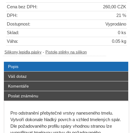
Cena bez DPH:
260,00 CZK
DPH:
21 %
Dostupnost:
Vyprodáno
Sklad:
0 ks
Váha:
0.05 kg
-
Silikony,lepidla,pásky
Pistole,stěrky na silikon
Popis
Váš dotaz
Komentáře
Poslat známénu
Pro odstranění přebytečné vrstvy naneseného tmelu.
Vytvoří dokonale hladký povrch a vzhled tmelených spár.
Dle požadovaného profilu spáry vhodnou stranou lze
vyprofilovat tmelovou vrstvu do požadovaného