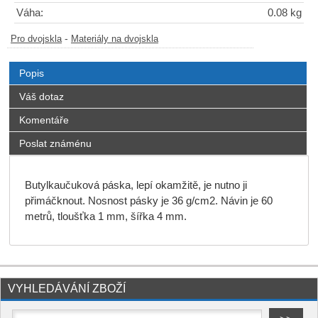
Váha:
0.08 kg
-
Pro dvojskla
Materiály na dvojskla
Popis
Váš dotaz
Komentáře
Poslat známénu
Butylkaučuková páska, lepí okamžitě, je nutno ji
přimáčknout. Nosnost pásky je 36 g/cm2. Návin je 60
metrů, tloušťka 1 mm, šířka 4 mm.
VYHLEDÁVÁNÍ ZBOŽÍ