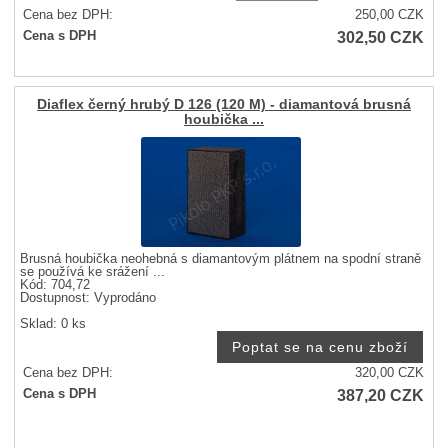
Cena bez DPH:
250,00
CZK
302,50
CZK
Cena s DPH
Diaflex černý hrubý D 126 (120 M) - diamantová brusná
houbička ...
Brusná houbička neohebná s diamantovým plátnem na spodní straně
se používá ke srážení ...
Kód: 704,72
Dostupnost:
Vyprodáno
Sklad: 0 ks
Cena bez DPH:
320,00
CZK
387,20
CZK
Cena s DPH