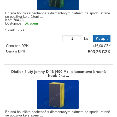
Brusná houbička neohebná s diamantovým plátnem na spodní straně
se používá ke srážení ...
Kód: 704,73
Dostupnost:
Skladem
Sklad: 17 ks
ks
Cena bez DPH:
416,00
CZK
503,36
CZK
Cena s DPH
Diaflex žlutý jemný D 46 (400 M) - diamantová brusná
houbička ...
Brusná houbička neohebná s diamantovým plátnem na spodní straně
se používá ke srážení ...