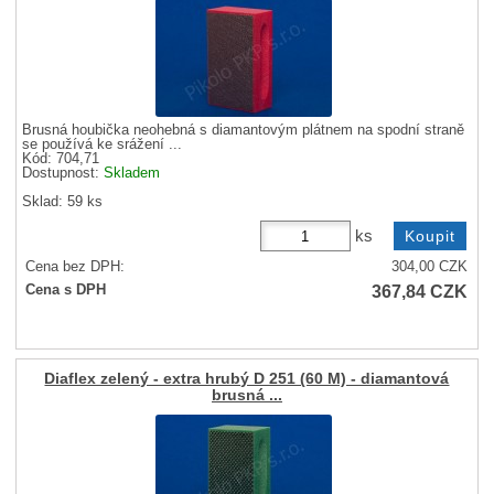
Brusná houbička neohebná s diamantovým plátnem na spodní straně
se používá ke srážení ...
Kód: 704,71
Dostupnost:
Skladem
Sklad: 59 ks
ks
Cena bez DPH:
304,00
CZK
367,84
CZK
Cena s DPH
Diaflex zelený - extra hrubý D 251 (60 M) - diamantová
brusná ...