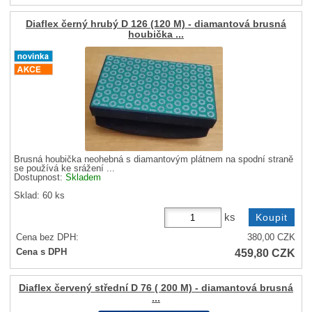
Diaflex černý hrubý D 126 (120 M) - diamantová brusná
houbička ...
Brusná houbička neohebná s diamantovým plátnem na spodní straně
se používá ke srážení ...
Dostupnost:
Skladem
Sklad: 60 ks
ks
Cena bez DPH:
380,00
CZK
459,80
CZK
Cena s DPH
Diaflex červený střední D 76 ( 200 M) - diamantová brusná
...