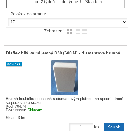
do 2 týdnů
do týdne
Skladem
Položek na stranu:
Zobrazení:
Diaflex bílý velmi jemný D30 (600 M) - diamantová brusná ...
Brusná houbička neohebná s diamantovým plátnem na spodní straně
se používá ke srážení ...
Kód: 704,74
Dostupnost:
Skladem
Sklad: 3 ks
ks