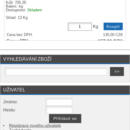
Kód: 705,35
Balení:
kg
Dostupnost:
Skladem
Sklad: 13 Kg
Kg
Cena bez DPH:
130,00
CZK
157,30
CZK
Cena s DPH
přehled množstevních slev (Kg)
1 +
130,00
/
157,30
CZK
VYHLEDÁVÁNÍ ZBOŽÍ
UŽIVATEL
Jméno:
Heslo:
Registrace nového uživatele