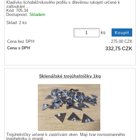
Kladívko lichoběžníkového profilu s dřevěnou rukojetí určené k
zatloukání ...
Kód: 705,34
Dostupnost:
Skladem
Sklad: 2 ks
ks
Cena bez DPH:
275,00
CZK
332,75
CZK
Cena s DPH
Sklenářské trojúhelníčky 1kg
Trojúhelníčky určené k zasklívání oken. Mají tvar rovnostranného
trojúhelníku o straně ...